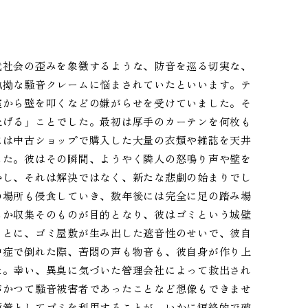
代社会の歪みを象徴するような、防音を巡る切実な、
執拗な騒音クレームに悩まされていたといいます。テ
室から壁を叩くなどの嫌がらせを受けていました。そ
上げる」ことでした。最初は厚手のカーテンを何枚も
には中古ショップで購入した大量の衣類や雑誌を天井
した。彼はその瞬間、ようやく隣人の怒鳴り声や壁を
かし、それは解決ではなく、新たな悲劇の始まりでし
の場所も侵食していき、数年後には完全に足の踏み場
しか収集そのものが目的となり、彼はゴミという城壁
ことに、ゴミ屋敷が生み出した遮音性のせいで、彼自
中症で倒れた際、苦悶の声も物音も、彼自身が作り上
た。幸い、異臭に気づいた管理会社によって救出され
がかつて騒音被害者であったことなど想像もできませ
衛策としてゴミを利用することが、いかに短絡的で破