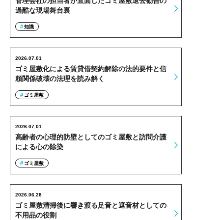
管理会社の担当者が直面したゴミ屋敷退去勧告の
過酷な現場舞台裏
知識
2026.07.01
ゴミ屋敷化による賃貸借契約解除の法的要件と信
頼関係破壊の法理を読み解く
ゴミ屋敷
2026.07.01
高齢者の心理的防壁としてのゴミ屋敷と訪問介護
による心の除染
ゴミ屋敷
2026.06.28
ゴミ屋敷清掃後に響き渡る足音と遮音材としての
不用品の役割