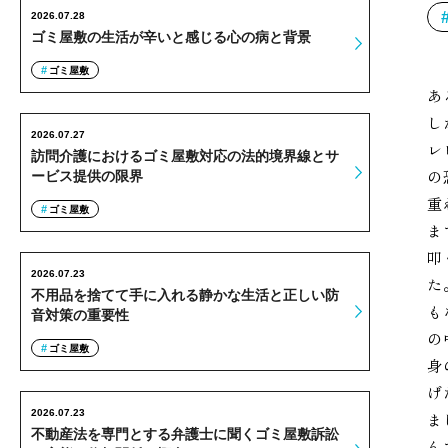
2026.07.28
ゴミ屋敷の生活が辛いと感じる心の病と背景
ゴミ屋敷
あ
し
2026.07.27
レ
訪問介護におけるゴミ屋敷対応の法的境界線とサ
の
ービス提供の限界
重
ゴミ屋敷
ま
叩
2026.07.23
た
不用品を捨てて手に入れる静かな生活と正しい防
も
音対策の重要性
の
ゴミ屋敷
身
げ
2026.07.23
ま
不動産法を専門とする弁護士に聞くゴミ屋敷訴訟
ん