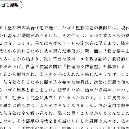
ゴミ屋敷
る中堅都市の集合住宅で発生したゴミ屋敷問題の裏側には、現
かし歪んだ動機がありました。その住人は、かつて隣人からの
ビの音、歩く音、果ては深夜のトイレの流水音に至るまで、隣
恐怖から逃れるために彼が選んだ手段が、壁一面に「物を積み
ねることから始まり、次に不要な段ボールを敷き詰め、最終的
で積み上げ、自室と隣室の間に「物理的な防音壁」を構築しま
く音から解放され、安らぎを手に入れたと感じたそうです。し
。防音壁を作るために溜め込み始めた物品は、次第に部屋の他
ないゴミ屋敷と化しました。防音のために始めた収集が、いつ
中で、社会から完全に孤立してしまったのです。さらに皮肉な
の異変に誰も気づくことができなくなりました。彼が室内で熱
た防音壁に全て吸い込まれ、隣人に届くことはありませんでし
したが、その部屋の惨状を目の当たりにした周囲の人々は、彼
でした。この事例が示すのは、騒音というストレスに対する防