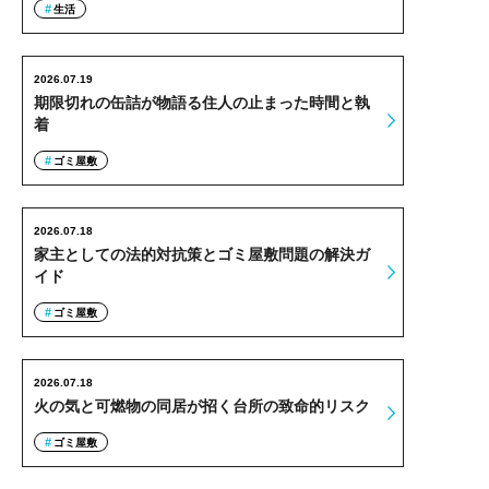
生活
2026.07.19
期限切れの缶詰が物語る住人の止まった時間と執
着
ゴミ屋敷
2026.07.18
家主としての法的対抗策とゴミ屋敷問題の解決ガ
イド
ゴミ屋敷
2026.07.18
火の気と可燃物の同居が招く台所の致命的リスク
ゴミ屋敷