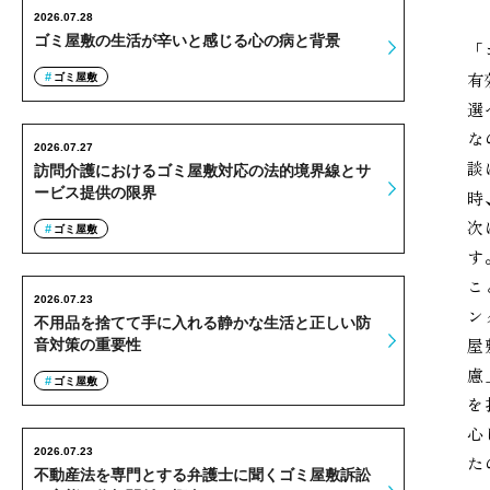
2026.07.28
ゴミ屋敷の生活が辛いと感じる心の病と背景
「
有
ゴミ屋敷
選
な
2026.07.27
談
訪問介護におけるゴミ屋敷対応の法的境界線とサ
ービス提供の限界
時
次
ゴミ屋敷
す
こ
2026.07.23
ン
不用品を捨てて手に入れる静かな生活と正しい防
屋
音対策の重要性
慮
ゴミ屋敷
を
心
2026.07.23
た
不動産法を専門とする弁護士に聞くゴミ屋敷訴訟