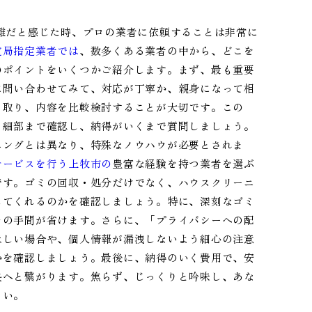
難だと感じた時、プロの業者に依頼することは非常に
道局指定業者では
、数多くある業者の中から、どこを
のポイントをいくつかご紹介します。まず、最も重要
に問い合わせてみて、対応が丁寧か、親身になって相
ら取り、内容を比較検討することが大切です。この
、細部まで確認し、納得がいくまで質問しましょう。
ニングとは異なり、特殊なノウハウが必要とされま
サービスを行う上牧市の
豊富な経験を持つ業者を選ぶ
です。ゴミの回収・処分だけでなく、ハウスクリーニ
してくれるのかを確認しましょう。特に、深刻なゴミ
々の手間が省けます。さらに、「プライバシーへの配
ほしい場合や、個人情報が漏洩しないよう細心の注意
かを確認しましょう。最後に、納得のいく費用で、安
決へと繋がります。焦らず、じっくりと吟味し、あな
さい。