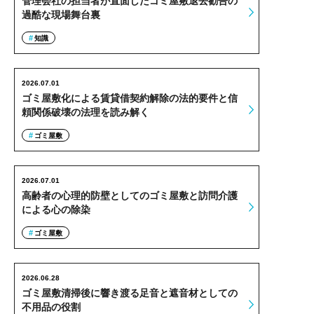
管理会社の担当者が直面したゴミ屋敷退去勧告の
過酷な現場舞台裏
知識
2026.07.01
ゴミ屋敷化による賃貸借契約解除の法的要件と信
頼関係破壊の法理を読み解く
ゴミ屋敷
2026.07.01
高齢者の心理的防壁としてのゴミ屋敷と訪問介護
による心の除染
ゴミ屋敷
2026.06.28
ゴミ屋敷清掃後に響き渡る足音と遮音材としての
不用品の役割