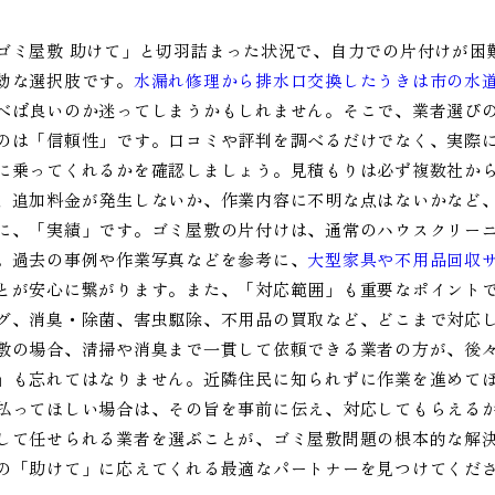
ゴミ屋敷 助けて」と切羽詰まった状況で、自力での片付けが困
効な選択肢です。
水漏れ修理から排水口交換したうきは市の水
べば良いのか迷ってしまうかもしれません。そこで、業者選び
のは「信頼性」です。口コミや評判を調べるだけでなく、実際
に乗ってくれるかを確認しましょう。見積もりは必ず複数社か
、追加料金が発生しないか、作業内容に不明な点はないかなど
に、「実績」です。ゴミ屋敷の片付けは、通常のハウスクリー
。過去の事例や作業写真などを参考に、
大型家具や不用品回収
とが安心に繋がります。また、「対応範囲」も重要なポイント
グ、消臭・除菌、害虫駆除、不用品の買取など、どこまで対応
敷の場合、清掃や消臭まで一貫して依頼できる業者の方が、後
」も忘れてはなりません。近隣住民に知られずに作業を進めて
払ってほしい場合は、その旨を事前に伝え、対応してもらえる
して任せられる業者を選ぶことが、ゴミ屋敷問題の根本的な解
の「助けて」に応えてくれる最適なパートナーを見つけてくだ