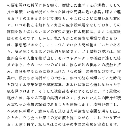
の扉を開けた瞬間に鼻を突く、腐敗した生ゴミと排泄物、そして
長年堆積した埃が混ざり合った異様な死臭に近い悪臭。膝まで埋
まるゴミの山をかき分けて進むと、そこにはカビに覆われた布団
や、いつの物とも知れない弁当の空き殻が層をなしており、その
隙間を数え切れないほどの害虫が這い回る現状は、まさに地獄絵
図そのものです。しかし、私たちがこの凄惨な現場で感じるの
は、嫌悪感ではなく、ここに住んでいた人間が抱えていたであろ
う、気が遠くなるほどの孤独と絶望です。ゴミ屋敷の現状は、家
主が自らの人生を投げ出し、セルフネグレクトの極致に達した結
果であり、その一つ一つのゴミは、彼らが外の世界との接触を拒
み、自分を守るために築き上げた「心の壁」の残骸なのです。作
業中、私たちは時折ゴミの中から、かつて彼らが輝いていた時代
を証明する卒業証書や家族写真、あるいは誰にも送れなかった手
紙を見つけます。そうした遺留品を手にするたびに、ゴミ屋敷の
現状とは、単なる不潔の集積ではなく、失われた人生の断片が積
み重なった悲劇の記録であることを痛感します。清掃が完了し、
本来の床が現れ、窓から差し込む日光が清潔な空間を照らし出し
たとき、立ち会った家主の方が涙を流しながら「これでやり直せ
る」と呟く瞬間、私たちはこの仕事の本当の意味を実感します。