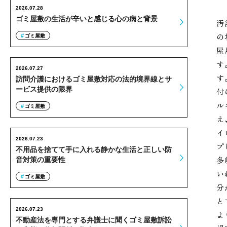
2026.07.28
ゴミ屋敷の生活が辛いと感じる心の病と背景
汚
の
ゴミ屋敷
屋
す
2026.07.27
す
訪問介護におけるゴミ屋敷対応の法的境界線とサ
ービス提供の限界
付
ル
ゴミ屋敷
え
イ
2026.07.23
プ
不用品を捨てて手に入れる静かな生活と正しい防
多
音対策の重要性
い
ゴミ屋敷
分
と
2026.07.23
よ
不動産法を専門とする弁護士に聞くゴミ屋敷訴訟