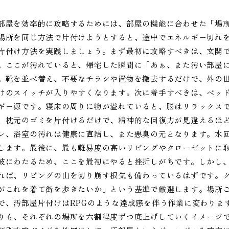
部屋を効率的に攻略するためには、部屋の機能に合わせた「場
場所を同じ方法で片付けようとすると、途中でエネルギー切れ
片付け方法を実践しましょう。まず最初に攻略すべきは、玄関
。ここが汚れていると、帰宅した瞬間に「あぁ、また汚い部屋
。靴を並べ替え、不要なチラシや置物を撤去するだけで、外の
けのスイッチが入りやすくなります。次に着手すべきは、ベッ
ギー源です。寝床の周りに物が溢れていると、脳はリラックス
、枕元のゴミを片付けるだけで、精神的な回復力が見違えるほ
レ、浴室の汚れは健康に直結し、また悪臭の元となります。水
します。最後に、最も難易度の高いリビングやクローゼットに
岐にわたるため、ここを最初にやると挫折しがちです。しかし
れば、リビングの山を切り崩す根気も備わっているはずです。
がこれを着て街を歩きたいか」という基準で厳選します。場所
で、汚部屋片付けはRPGのような達成感を伴う作業に変わりま
りも、それぞれの場所を六割程度ずつ底上げしていくイメージ