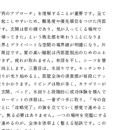
所別のアプローチ」を理解することが重要です。全て
を起こしやすいため、難易度や優先順位をつけた汚部
です。玄関は家の顔であり、気が入ってくる場所で
に帰ってきた」という敗北感を味わうことになりま
世界とプライベートな空間の境界線が明確になり、片
ド周辺です。質の高い睡眠は汚部屋脱出のためのエネ
できず、疲れが取れません。布団を干し、シーツを替
ど向上します。三番目は、水回りです。キッチンやト
回りが光り始めると、部屋全体の清潔感が格段にアッ
取りかかります。リビングは物が多く、カテゴリーが
、玄関、ベッド、水回りと段階的に成功体験を積んで
クローゼットの洋服は、一着ずつ手に取り、「今の自
ごとに「攻略完了」の旗を立てていく感覚で進めるこ
す。焦る必要はありません。一つの場所を完璧にする
で進めるのが、全体を効率よく整える秘訣です。この