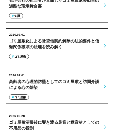
管理会社の担当者が直面したゴミ屋敷退去勧告の
過酷な現場舞台裏
知識
2026.07.01
ゴミ屋敷化による賃貸借契約解除の法的要件と信
頼関係破壊の法理を読み解く
ゴミ屋敷
2026.07.01
高齢者の心理的防壁としてのゴミ屋敷と訪問介護
による心の除染
ゴミ屋敷
2026.06.28
ゴミ屋敷清掃後に響き渡る足音と遮音材としての
不用品の役割