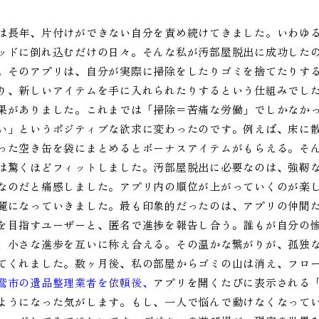
は長年、片付けができない自分を責め続けてきました。いわゆ
ッドに倒れ込むだけの日々。そんな私が汚部屋脱出に成功した
。そのアプリは、自分が実際に掃除をしたりゴミを捨てたりす
り、新しいアイテムを手に入れられたりするという仕組みでし
果がありました。これまでは「掃除＝苦痛な労働」でしかなか
い」というポジティブな欲求に変わったのです。例えば、床に
った空き缶を袋にまとめるとボーナスアイテムがもらえる。そ
は驚くほどフィットしました。汚部屋脱出に必要なのは、強靭
なのだと痛感しました。アプリ内の順位が上がっていくのが楽
麗になっていきました。最も印象的だったのは、アプリの仲間
を目指すユーザーと、匿名で進捗を報告し合う。誰もが自分の
、小さな進歩を互いに称え合える。その温かな繋がりが、孤独
てくれました。数ヶ月後、私の部屋からゴミの山は消え、フロ
鷲市の遺品整理業者を依頼後、
アプリを開くたびに表示される
ようになった気がします。もし、一人で悩んで動けなくなって