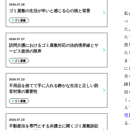
2026.07.28
ゴミ屋敷の生活が辛いと感じる心の病と背景
私
ベ
ゴミ屋敷
た
た
2026.07.27
効
訪問介護におけるゴミ屋敷対応の法的境界線とサ
ービス提供の限界
た
ま
ゴミ屋敷
に
夫
2026.07.23
綺
不用品を捨てて手に入れる静かな生活と正しい防
出
音対策の重要性
く
ゴミ屋敷
え
尾
2026.07.23
る
不動産法を専門とする弁護士に聞くゴミ屋敷訴訟