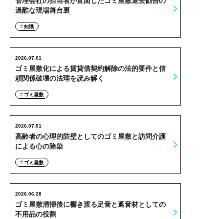
管理会社の担当者が直面したゴミ屋敷退去勧告の
過酷な現場舞台裏
知識
2026.07.01
ゴミ屋敷化による賃貸借契約解除の法的要件と信
頼関係破壊の法理を読み解く
ゴミ屋敷
2026.07.01
高齢者の心理的防壁としてのゴミ屋敷と訪問介護
による心の除染
ゴミ屋敷
2026.06.28
ゴミ屋敷清掃後に響き渡る足音と遮音材としての
不用品の役割