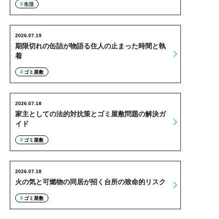
生活
2026.07.19
期限切れの缶詰が物語る住人の止まった時間と執
着
ゴミ屋敷
2026.07.18
家主としての法的対抗策とゴミ屋敷問題の解決ガ
イド
ゴミ屋敷
2026.07.18
火の気と可燃物の同居が招く台所の致命的リスク
ゴミ屋敷