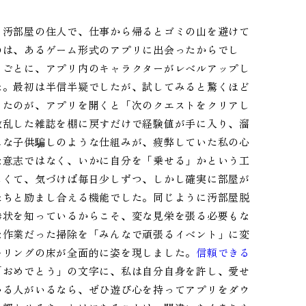
る汚部屋の住人で、仕事から帰るとゴミの山を避けて
のは、あるゲーム形式のアプリに出会ったからでし
るごとに、アプリ内のキャラクターがレベルアップし
た。最初は半信半疑でしたが、試してみると驚くほど
ったのが、アプリを開くと「次のクエストをクリアし
散乱した雑誌を棚に戻すだけで経験値が手に入り、溜
んな子供騙しのような仕組みが、疲弊していた私の心
な意志ではなく、いかに自分を「乗せる」かという工
しくて、気づけば毎日少しずつ、しかし確実に部屋が
たちと励まし合える機能でした。同じように汚部屋脱
惨状を知っているからこそ、変な見栄を張る必要もな
な作業だった掃除を「みんなで頑張るイベント」に変
ーリングの床が全面的に姿を現しました。
信頼できる
「おめでとう」の文字に、私は自分自身を許し、愛せ
いる人がいるなら、ぜひ遊び心を持ってアプリをダウ