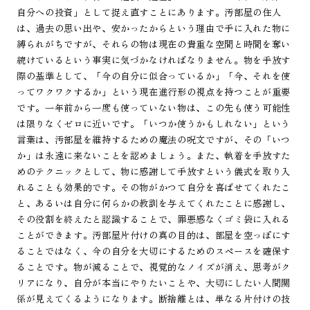
自分への投資」として捉え直すことにあります。汚部屋の住人
は、過去の思い出や、安かったからという理由で手に入れた物に
縛られがちですが、それらの物は現在の貴重な空間と時間を奪い
続けているという事実に気づかなければなりません。物を手放す
際の基準として、「今の自分に似合っているか」「今、それを使
ってワクワクするか」という現在進行形の視点を持つことが重要
です。一年前から一度も使っていない物は、この先も使う可能性
は限りなくゼロに近いです。「いつか使うかもしれない」という
言葉は、汚部屋を維持するための魔法の呪文ですが、その「いつ
か」は永遠に来ないことを認めましょう。また、執着を手放すた
めのテクニックとして、物に感謝して手放すという儀式を取り入
れることも効果的です。その物がかつて自分を喜ばせてくれたこ
と、あるいは自分に何らかの教訓を与えてくれたことに感謝し、
その役割を終えたと認識することで、罪悪感なくゴミ袋に入れる
ことができます。汚部屋片付けの真の目的は、部屋を空っぽにす
ることではなく、今の自分を大切にするためのスペースを確保す
ることです。物が減ることで、視覚的なノイズが消え、思考がク
リアになり、自分が本当にやりたいことや、大切にしたい人間関
係が見えてくるようになります。断捨離とは、単なる片付けの技