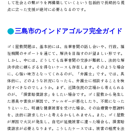
して社会との繋がりを再構築していくという包括的で長期的な視
点に立った支援が絶対に必要となるのです。
三島市のインドアゴルフ完全ガイド
ゴミ屋敷問題は、基本的には、当事者間の話し合いや、行政、福
祉機関のサポートを通じて、解決を目指すのが望ましい形です。
しかし、中には、どうしても当事者間の交渉が難航し、法的な解
決手段に頼らざるを得ないケースも存在します。そのような場合
に、心強い味方となってくれるのが、「弁護士」です。では、具
体的に、どのような状況になったら、弁護士に相談することを検
討すべきなのでしょうか。まず、近隣住民の立場から考えられる
のが、「損害賠償請求」をしたい場合です。ゴミ屋敷から発生し
た悪臭や害虫が原因で、アレルギーが悪化したり、不眠になった
りといった、明確な健康被害を受けた場合、その治療費や慰謝料
を、法的に請求したいと考えるかもしれません。また、ゴミ屋敷
が原因で火災が発生し、自宅が延焼被害に遭った場合も、損害賠
償請求が必要となります。こうしたケースでは、被害の程度を法