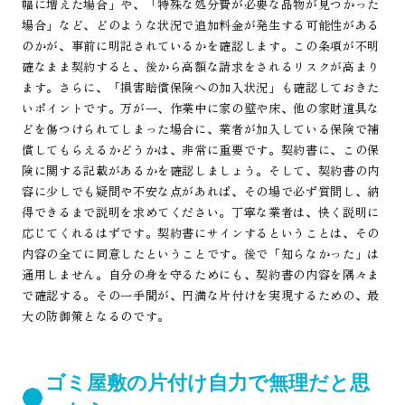
幅に増えた場合」や、「特殊な処分費が必要な品物が見つかった
場合」など、どのような状況で追加料金が発生する可能性がある
のかが、事前に明記されているかを確認します。この条項が不明
確なまま契約すると、後から高額な請求をされるリスクが高まり
ます。さらに、「損害賠償保険への加入状況」も確認しておきた
いポイントです。万が一、作業中に家の壁や床、他の家財道具な
どを傷つけられてしまった場合に、業者が加入している保険で補
償してもらえるかどうかは、非常に重要です。契約書に、この保
険に関する記載があるかを確認しましょう。そして、契約書の内
容に少しでも疑問や不安な点があれば、その場で必ず質問し、納
得できるまで説明を求めてください。丁寧な業者は、快く説明に
応じてくれるはずです。契約書にサインするということは、その
内容の全てに同意したということです。後で「知らなかった」は
通用しません。自分の身を守るためにも、契約書の内容を隅々ま
で確認する。その一手間が、円満な片付けを実現するための、最
大の防御策となるのです。
ゴミ屋敷の片付け自力で無理だと思