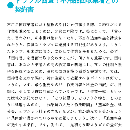
トラブル回避！不用品回収業者との
契約書
不用品回収業者にゴミ屋敷の片付けを依頼する際、口約束だけで
作業を進めてしまうのは、非常に危険です。後になって、「言っ
た、言わない」の水掛け論になったり、不当な追加料金を請求さ
れたりと、深刻なトラブルに発展する可能性があります。こうし
たトラブルを未然に防ぎ、安心して作業を任せるために、必ず
「契約書」を書面で取り交わすことが、何よりも重要です。契約
書は、あなたと業者との間の約束事を明確にし、互いの権利と義
務を保証するための、法的な効力を持つ重要な書類です。では、
契約書を交わす際に、特に注意して確認すべきポイントは何でし
ょうか。まず、最も重要なのが「作業内容と料金の内訳」が、詳
細に、そして明確に記載されているかです。「作業一式」といっ
た曖昧な表記ではなく、「どの部屋の、どのような物を、どのよ
うに処理するのか」「作業員の人数と作業時間」「基本料金、処
分費、オプション料金の内訳」などが、誰が読んでも分かるよう
に具体的に書かれているかを確認しましょう。次に、「追加料金
が発生する条件」です。例えば、「見積もり時よりゴミの量が大