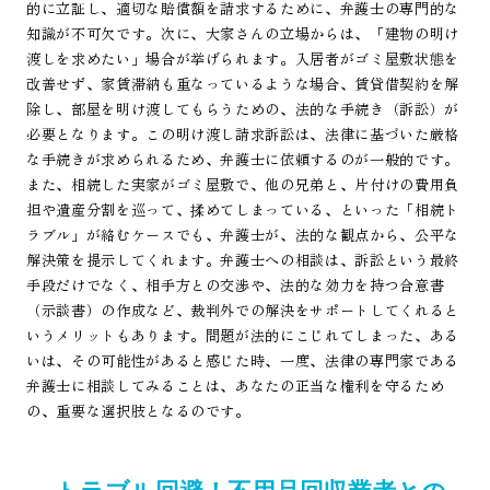
的に立証し、適切な賠償額を請求するために、弁護士の専門的な
知識が不可欠です。次に、大家さんの立場からは、「建物の明け
渡しを求めたい」場合が挙げられます。入居者がゴミ屋敷状態を
改善せず、家賃滞納も重なっているような場合、賃貸借契約を解
除し、部屋を明け渡してもらうための、法的な手続き（訴訟）が
必要となります。この明け渡し請求訴訟は、法律に基づいた厳格
な手続きが求められるため、弁護士に依頼するのが一般的です。
また、相続した実家がゴミ屋敷で、他の兄弟と、片付けの費用負
担や遺産分割を巡って、揉めてしまっている、といった「相続ト
ラブル」が絡むケースでも、弁護士が、法的な観点から、公平な
解決策を提示してくれます。弁護士への相談は、訴訟という最終
手段だけでなく、相手方との交渉や、法的な効力を持つ合意書
（示談書）の作成など、裁判外での解決をサポートしてくれると
いうメリットもあります。問題が法的にこじれてしまった、ある
いは、その可能性があると感じた時、一度、法律の専門家である
弁護士に相談してみることは、あなたの正当な権利を守るため
の、重要な選択肢となるのです。