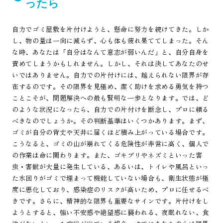
ったら
自力でゴミ屋敷を片付けようと、懸命に努力を続けてきた。しか
し、物の量は一向に減らず、心も体も疲れ果ててしまった。そん
な時、あなたは「自分はなんて意志が弱いんだ」と、自分自身を
責めてしまうかもしれません。しかし、それは決してあなたのせ
いではありません。自力での片付けには、越えられない限界が存
在するのです。その限界を見極め、潔く助けを求める勇気を持つ
ことこそが、問題解決への最も賢明な一歩となります。では、ど
のような状況になったら、自力での片付けを断念し、プロに頼る
べきなのでしょうか。その判断基準はいくつかあります。まず、
ゴミが自分の背丈や天井に届くほど積み上がっている場合です。
こうなると、ゴミの山が崩れてくる危険性が非常に高く、個人で
の作業は命に関わります。また、ゴキブリやネズミといった害
虫・害獣が大量に発生している、あるいは、トイレや風呂といっ
た水回りがゴミで埋まって機能していない場合も、衛生状態が極
度に悪化しており、感染症のリスクが高いため、プロに任せるべ
きです。さらに、精神的な限界も重要なサインです。片付けをし
ようとすると、強い不安感や絶望感に襲われる、夜眠れない、食