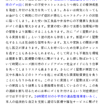
市のプロ曰く
将来への不安やストレスからうつ病などの精神疾患
を発症し片付ける気力を失ってしまう。あるいは病気になっても
お金がなくて病院に行けず症状が悪化しセルフネグレクトの状態
に陥ってしまう。また安い加工食品や弁当中心の不健康な食生活
がゴミの量を増大させます。家賃の安い狭小で劣悪な住環境が物
の管理をより困難にすることもあります。次に「ゴミ屋敷がさら
なる貧困を招く」という逆の流れも存在します。部屋がゴミ屋敷
化すると人は社会的な信用を失います。友人や家族との関係が悪
化し孤立が深まります。家に人を呼べないため仕事上のチャンス
を逃すこともあるかもしれません。そして何よりも不衛生な環境
は健康を害し医療費の増大に繋がります。また探し物ばかりして
いて時間にルーズ掛川市のインドアゴルフ完全ガイドになり仕事
を失ってしまうリスクも高まります。さらにゴミ屋敷が原因で火
災や水漏れなどのトラブルを起こせば莫大な損害賠償責任を負う
ことにもなりかねません。このように貧困とゴミ屋敷は互いが互
いの原因となり結果となる悪循環を形成しているのです。この負
の連鎖を断ち切るためには単にゴミを片付けるという対症療法だ
けでは不十分です。
24時間受付の小平市の遺品整理業者いわく、
本人の経済的な自立を支援し適切な医療や福祉サービスに繋げそ