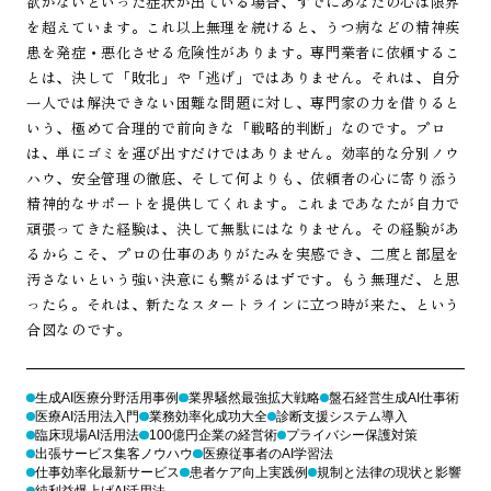
欲がないといった症状が出ている場合、すでにあなたの心は限界
を超えています。これ以上無理を続けると、うつ病などの精神疾
患を発症・悪化させる危険性があります。専門業者に依頼するこ
とは、決して「敗北」や「逃げ」ではありません。それは、自分
一人では解決できない困難な問題に対し、専門家の力を借りると
いう、極めて合理的で前向きな「戦略的判断」なのです。プロ
は、単にゴミを運び出すだけではありません。効率的な分別ノウ
ハウ、安全管理の徹底、そして何よりも、依頼者の心に寄り添う
精神的なサポートを提供してくれます。これまであなたが自力で
頑張ってきた経験は、決して無駄にはなりません。その経験があ
るからこそ、プロの仕事のありがたみを実感でき、二度と部屋を
汚さないという強い決意にも繋がるはずです。もう無理だ、と思
ったら。それは、新たなスタートラインに立つ時が来た、という
合図なのです。
生成AI医療分野活用事例
業界騒然最強拡大戦略
盤石経営生成AI仕事術
医療AI活用法入門
業務効率化成功大全
診断支援システム導入
臨床現場AI活用法
100億円企業の経営術
プライバシー保護対策
出張サービス集客ノウハウ
医療従事者のAI学習法
仕事効率化最新サービス
患者ケア向上実践例
規制と法律の現状と影響
純利益爆上げAI活用法