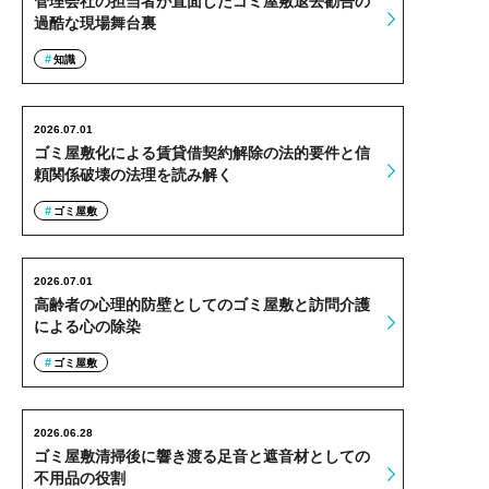
管理会社の担当者が直面したゴミ屋敷退去勧告の
過酷な現場舞台裏
知識
2026.07.01
ゴミ屋敷化による賃貸借契約解除の法的要件と信
頼関係破壊の法理を読み解く
ゴミ屋敷
2026.07.01
高齢者の心理的防壁としてのゴミ屋敷と訪問介護
による心の除染
ゴミ屋敷
2026.06.28
ゴミ屋敷清掃後に響き渡る足音と遮音材としての
不用品の役割