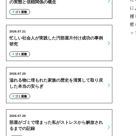
の実態と信頼関係の概念
に
ゴミ屋敷
援
密
ッ
2026.07.21
忙しい社会人が実践した汚部屋片付け成功の事例
研究
ゴミ屋敷
2026.07.20
溢れる物に埋もれた家族の歴史を清算して取り戻
した本当の安らぎ
ゴミ屋敷
2026.07.20
部屋がゴミで埋まった私がストレスから解放され
るまでの記録