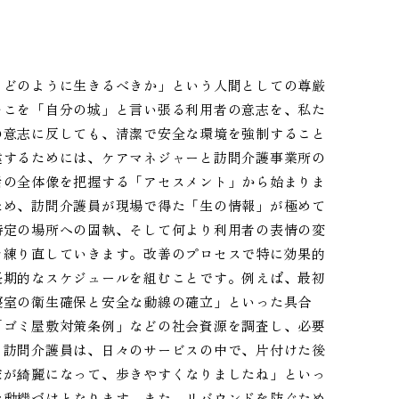
、どのように生きるべきか」という人間としての尊厳
そこを「自分の城」と言い張る利用者の意志を、私た
の意志に反しても、清潔で安全な環境を強制すること
建するためには、ケアマネジャーと訪問介護事業所の
活の全体像を把握する「アセスメント」から始まりま
ため、訪問介護員が現場で得た「生の情報」が極めて
特定の場所への固執、そして何より利用者の表情の変
を練り直していきます。改善のプロセスで特に効果的
長期的なスケジュールを組むことです。例えば、最初
寝室の衛生確保と安全な動線の確立」といった具合
「ゴミ屋敷対策条例」などの社会資源を調査し、必要
。訪問介護員は、日々のサービスの中で、片付けた後
床が綺麗になって、歩きやすくなりましたね」といっ
な動機づけとなります。また、リバウンドを防ぐため