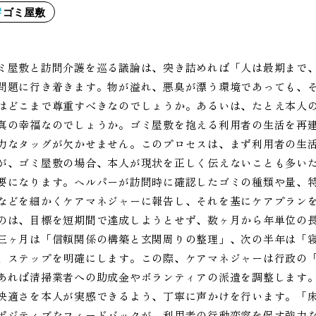
ゴミ屋敷
ミ屋敷と訪問介護を巡る議論は、突き詰めれば「人は最期まで
問題に行き着きます。物が溢れ、悪臭が漂う環境であっても、
はどこまで尊重すべきなのでしょうか。あるいは、たとえ本人
真の幸福なのでしょうか。ゴミ屋敷を抱える利用者の生活を再
力なタッグが欠かせません。このプロセスは、まず利用者の生
が、ゴミ屋敷の場合、本人が現状を正しく伝えないことも多い
要になります。ヘルパーが訪問時に確認したゴミの種類や量、
などを細かくケアマネジャーに報告し、それを基にケアプラン
のは、目標を短期間で達成しようとせず、数ヶ月から年単位の
三ヶ月は「信頼関係の構築と玄関周りの整理」、次の半年は「
、ステップを明確にします。この際、ケアマネジャーは行政の
あれば清掃業者への助成金やボランティアの派遣を調整します
快適さを本人が実感できるよう、丁寧に声かけを行います。「
ポジティブなフィードバックが、利用者の行動変容を促す強力