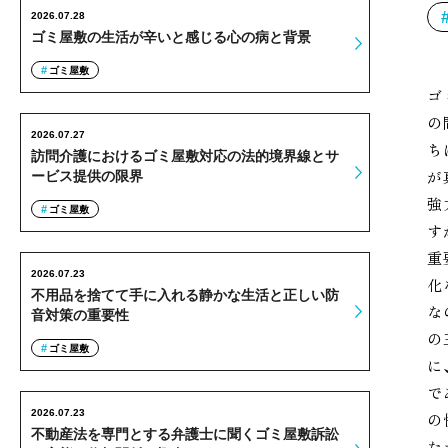
2026.07.28
ゴミ屋敷の生活が辛いと感じる心の病と背景
ゴミ屋敷
ゴ
の
2026.07.27
ち
訪問介護におけるゴミ屋敷対応の法的境界線とサ
が
ービス提供の限界
強
ゴミ屋敷
す
重
2026.07.23
化
不用品を捨てて手に入れる静かな生活と正しい防
な
音対策の重要性
の
ゴミ屋敷
に
で
2026.07.23
の
不動産法を専門とする弁護士に聞くゴミ屋敷訴訟
た