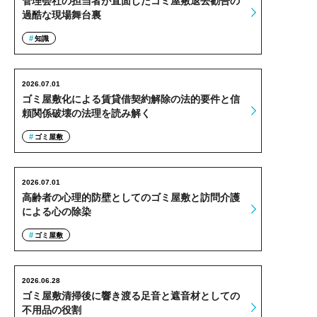
管理会社の担当者が直面したゴミ屋敷退去勧告の
過酷な現場舞台裏
知識
2026.07.01
ゴミ屋敷化による賃貸借契約解除の法的要件と信
頼関係破壊の法理を読み解く
ゴミ屋敷
2026.07.01
高齢者の心理的防壁としてのゴミ屋敷と訪問介護
による心の除染
ゴミ屋敷
2026.06.28
ゴミ屋敷清掃後に響き渡る足音と遮音材としての
不用品の役割