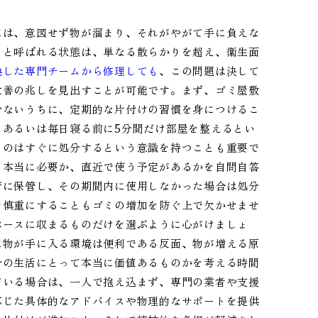
には、意図せず物が溜まり、それがやがて手に負えな
」と呼ばれる状態は、単なる散らかりを超え、衛生面
換した専門チームから修理しても
、この問題は決して
改善の兆しを見出すことが可能です。まず、ゴミ屋敷
少ないうちに、定期的な片付けの習慣を身につけるこ
、あるいは毎日寝る前に5分間だけ部屋を整えるとい
ものはすぐに処分するという意識を持つことも重要で
、本当に必要か、直近で使う予定があるかを自問自答
所に保管し、その期間内に使用しなかった場合は処分
を慎重にすることもゴミの増加を防ぐ上で欠かせませ
ペースに収まるものだけを選ぶように心がけましょ
に物が手に入る環境は便利である反面、物が増える原
分の生活にとって本当に価値あるものかを考える時間
ている場合は、一人で抱え込まず、専門の業者や支援
応じた具体的なアドバイスや物理的なサポートを提供