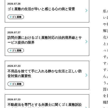
2026.07.28
ゴミ屋敷の生活が辛いと感じる心の病と背景
私
い
ゴミ屋敷
や
解
2026.07.27
化
訪問介護におけるゴミ屋敷対応の法的境界線とサ
ービス提供の限界
と
っ
ゴミ屋敷
す
す
2026.07.23
す
不用品を捨てて手に入れる静かな生活と正しい防
ん
音対策の重要性
う
ゴミ屋敷
因
を
2026.07.23
機
不動産法を専門とする弁護士に聞くゴミ屋敷訴訟