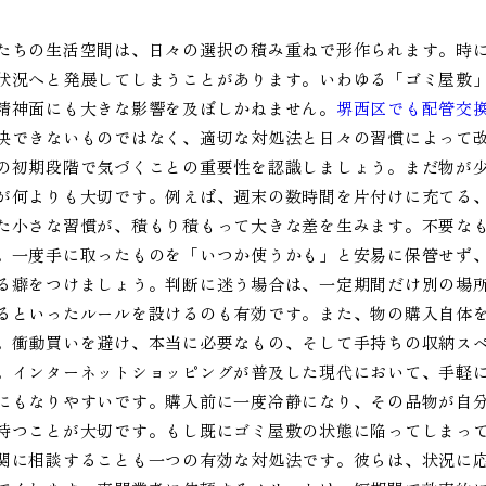
たちの生活空間は、日々の選択の積み重ねで形作られます。時
状況へと発展してしまうことがあります。いわゆる「ゴミ屋敷
精神面にも大きな影響を及ぼしかねません。
堺西区でも配管交
決できないものではなく、適切な対処法と日々の習慣によって
の初期段階で気づくことの重要性を認識しましょう。まだ物が
が何よりも大切です。例えば、週末の数時間を片付けに充てる
た小さな習慣が、積もり積もって大きな差を生みます。不要な
。一度手に取ったものを「いつか使うかも」と安易に保管せず
る癖をつけましょう。判断に迷う場合は、一定期間だけ別の場
るといったルールを設けるのも有効です。また、物の購入自体
。衝動買いを避け、本当に必要なもの、そして手持ちの収納ス
。インターネットショッピングが普及した現代において、手軽
にもなりやすいです。購入前に一度冷静になり、その品物が自
持つことが大切です。もし既にゴミ屋敷の状態に陥ってしまっ
関に相談することも一つの有効な対処法です。彼らは、状況に