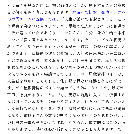
ろう品々を見るたびに、物の価値とは何か、所有することの意味
とは何かを深く考えさせられます。
水漏れで排水口交換トラブル
の専門チームに五條市では
、「人生は誰にでも起こりうる」とい
う現実を突きつけられます。ゴミ屋敷の住人が、かつては普通の
生活を送っていたであろうことを知ると、自分自身の生活や未来
について深く考えるきっかけになります。そして、どんな状況で
あっても「やり直せる」という希望を、依頼主の姿から学ぶこと
ができます。清掃後の彼らの笑顔は、人生の再出発がいかに尊い
ものであるかを教えてくれます。この仕事を通じて、私たちは物
質的な豊かさだけではない、心の豊かさや人との繋がりがいかに
大切であるかを深く実感するでしょう。ゴミ屋敷清掃バイトは、
人生観を豊かにしてくれる、他に類を見ない経験となるはずで
す。ゴミ屋敷清掃のバイトを始めてもう2年になります。最初は
正直、抵抗がありました。でも、実際に現場に入って、依頼主さ
んの困っている姿を目の当たりにすると、何とかしてあげたいと
いう気持ちが湧いてくるんです。清掃が進むにつれて部屋が綺麗
になり、依頼主さんの表情が明るくなっていくのを見るのが、こ
の仕事の一番のやりがいですね。もちろん、体力的にはきつい時
もありますし、時には心が折れそうになることもあります。で