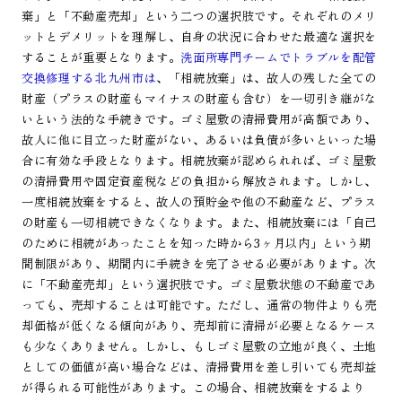
棄」と「不動産売却」という二つの選択肢です。それぞれのメリ
ットとデメリットを理解し、自身の状況に合わせた最適な選択を
することが重要となります。
洗面所専門チームでトラブルを配管
交換修理する北九州市は
、「相続放棄」は、故人の残した全ての
財産（プラスの財産もマイナスの財産も含む）を一切引き継がな
いという法的な手続きです。ゴミ屋敷の清掃費用が高額であり、
故人に他に目立った財産がない、あるいは負債が多いといった場
合に有効な手段となります。相続放棄が認められれば、ゴミ屋敷
の清掃費用や固定資産税などの負担から解放されます。しかし、
一度相続放棄をすると、故人の預貯金や他の不動産など、プラス
の財産も一切相続できなくなります。また、相続放棄には「自己
のために相続があったことを知った時から3ヶ月以内」という期
間制限があり、期間内に手続きを完了させる必要があります。次
に「不動産売却」という選択肢です。ゴミ屋敷状態の不動産であ
っても、売却することは可能です。ただし、通常の物件よりも売
却価格が低くなる傾向があり、売却前に清掃が必要となるケース
も少なくありません。しかし、もしゴミ屋敷の立地が良く、土地
としての価値が高い場合などは、清掃費用を差し引いても売却益
が得られる可能性があります。この場合、相続放棄をするより