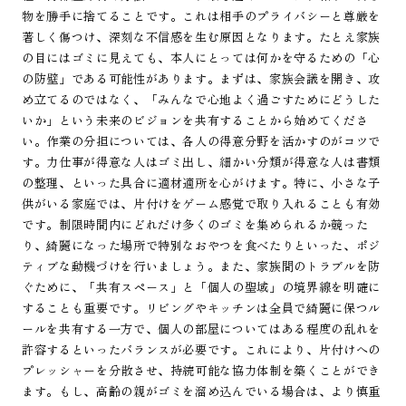
物を勝手に捨てることです。これは相手のプライバシーと尊厳を
著しく傷つけ、深刻な不信感を生む原因となります。たとえ家族
の目にはゴミに見えても、本人にとっては何かを守るための「心
の防壁」である可能性があります。まずは、家族会議を開き、攻
め立てるのではなく、「みんなで心地よく過ごすためにどうした
いか」という未来のビジョンを共有することから始めてくださ
い。作業の分担については、各人の得意分野を活かすのがコツで
す。力仕事が得意な人はゴミ出し、細かい分類が得意な人は書類
の整理、といった具合に適材適所を心がけます。特に、小さな子
供がいる家庭では、片付けをゲーム感覚で取り入れることも有効
です。制限時間内にどれだけ多くのゴミを集められるか競った
り、綺麗になった場所で特別なおやつを食べたりといった、ポジ
ティブな動機づけを行いましょう。また、家族間のトラブルを防
ぐために、「共有スペース」と「個人の聖域」の境界線を明確に
することも重要です。リビングやキッチンは全員で綺麗に保つル
ールを共有する一方で、個人の部屋についてはある程度の乱れを
許容するといったバランスが必要です。これにより、片付けへの
プレッシャーを分散させ、持続可能な協力体制を築くことができ
ます。もし、高齢の親がゴミを溜め込んでいる場合は、より慎重