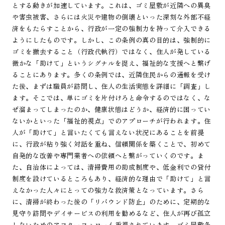
とする動きが加速しています。これは、ゴミ屋敷が近隣への異臭
や害虫被害、さらには火災や建物の倒壊といった深刻な外部不経
済をもたらすことから、行政が一定の強制力を持って介入できる
ようにしたものです。しかし、この条例の真の目的は、強制的に
ゴミを撤去すること（行政代執行）ではなく、住人が発している
微かな「助けて」というシグナルを捉え、福祉的な支援へと繋げ
ることにあります。多くの条例では、近隣住民からの通報を受け
た後、まずは職員が訪問し、住人の生活実態を詳細に「調査」し
ます。そこでは、単にゴミを片付けろと命令するのではなく、な
ぜ溜まってしまったのか、健康状態はどうか、経済的に困ってい
ないかといった「福祉的視点」でのアプローチが行われます。住
人が「助けて」と言いたくても言えない状況にあることを前提
に、行政が粘り強く対話を重ね、信頼関係を築くことで、初めて
自発的な改善や専門業者への依頼へと繋がっていくのです。ま
た、自治体によっては、清掃費用の助成制度や、低金利での貸付
制度を設けているところもあり、経済的な理由で「助けて」と言
えなかった人々にとっての強力な救済策となっています。さら
に、清掃が終わった後の「リバウンド防止」のために、定期的な
見守り訪問やデイサービスの利用を勧めるなど、住人が再び孤立
しないためのアフターフォローも重視されています。ゴミ屋敷条