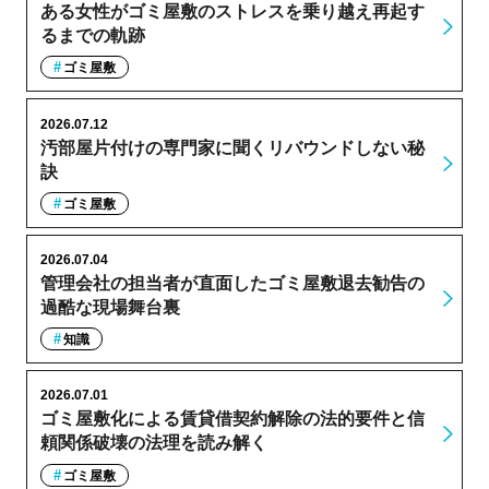
ある女性がゴミ屋敷のストレスを乗り越え再起す
るまでの軌跡
ゴミ屋敷
2026.07.12
汚部屋片付けの専門家に聞くリバウンドしない秘
訣
ゴミ屋敷
2026.07.04
管理会社の担当者が直面したゴミ屋敷退去勧告の
過酷な現場舞台裏
知識
2026.07.01
ゴミ屋敷化による賃貸借契約解除の法的要件と信
頼関係破壊の法理を読み解く
ゴミ屋敷