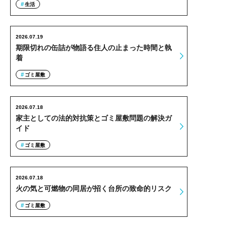
生活
2026.07.19
期限切れの缶詰が物語る住人の止まった時間と執
着
ゴミ屋敷
2026.07.18
家主としての法的対抗策とゴミ屋敷問題の解決ガ
イド
ゴミ屋敷
2026.07.18
火の気と可燃物の同居が招く台所の致命的リスク
ゴミ屋敷