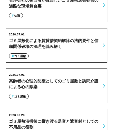
管理会社の担当者が直面したゴミ屋敷退去勧告の
過酷な現場舞台裏
知識
2026.07.01
ゴミ屋敷化による賃貸借契約解除の法的要件と信
頼関係破壊の法理を読み解く
ゴミ屋敷
2026.07.01
高齢者の心理的防壁としてのゴミ屋敷と訪問介護
による心の除染
ゴミ屋敷
2026.06.28
ゴミ屋敷清掃後に響き渡る足音と遮音材としての
不用品の役割