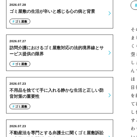
2026.07.28
ゴミ屋敷の生活が辛いと感じる心の病と背景
ゴミ屋敷
そ
ま
2026.07.27
く
訪問介護におけるゴミ屋敷対応の法的境界線とサ
空
ービス提供の限界
し
ゴミ屋敷
ん
は
2026.07.23
日
不用品を捨てて手に入れる静かな生活と正しい防
を
音対策の重要性
て
ゴミ屋敷
し
す
2026.07.23
わ
不動産法を専門とする弁護士に聞くゴミ屋敷訴訟
い