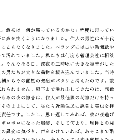
た。最初は「何か腐っているのかな」程度に思ってい
びに鼻を突くようになりました。住人の男性は五十代
ることもなくなりました。ベランダには古い新聞紙や
ので汚れていました。私たちは何度も管理会社に相談
た。そんなある日、深夜の三時頃に大きな物音がした
人の男たちが大きな荷物を積み込んでいました。当時
翌朝からその部屋の気配がパタリと消えたのです。数
忘れられません。廊下まで溢れ出してきたのは、想像
やらあの夜の物音は、住人が最低限の荷物だけを持っ
てそのままにして、私たち近隣住民に悪臭と害虫を押
無責任です。しかし、思い返してみれば、彼が夜逃げ
、ボロボロになった服装、そして何より、周囲との関
彼の異変に気づき、声をかけていれば、あそこまで酷
なかったのではないか。今となっては空き部屋となっ