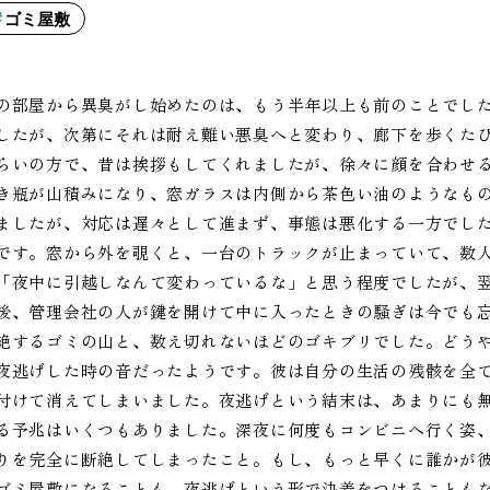
ゴミ屋敷
の部屋から異臭がし始めたのは、もう半年以上も前のことでし
したが、次第にそれは耐え難い悪臭へと変わり、廊下を歩くた
らいの方で、昔は挨拶もしてくれましたが、徐々に顔を合わせ
き瓶が山積みになり、窓ガラスは内側から茶色い油のようなも
ましたが、対応は遅々として進まず、事態は悪化する一方でし
です。窓から外を覗くと、一台のトラックが止まっていて、数
「夜中に引越しなんて変わっているな」と思う程度でしたが、
後、管理会社の人が鍵を開けて中に入ったときの騒ぎは今でも
絶するゴミの山と、数え切れないほどのゴキブリでした。どう
夜逃げした時の音だったようです。彼は自分の生活の残骸を全
付けて消えてしまいました。夜逃げという結末は、あまりにも
る予兆はいくつもありました。深夜に何度もコンビニへ行く姿
りを完全に断絶してしまったこと。もし、もっと早くに誰かが
ゴミ屋敷になることも、夜逃げという形で決着をつけることも