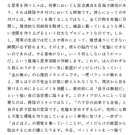
な思考を持つ人々は、何事においても百点満点を目指す傾向があ
り、それは掃除や片付けにおいても同様です。彼らにとっての片
付けとは、単にゴミを捨てることではなく、全ての物を完璧に分
類し、理想的な収納術を駆使して、雑誌に載っているような美し
い空間を作り上げるという壮大なプロジェクトなのです。しか
し、現実の生活では忙しさや疲れによって、理想通りにできない
瞬間が必ず訪れます。そのとき、彼らの脳内では「完璧にできな
いのであれば、やる意味がない。いっそ何もしないほうがマシ
だ」という極端な思考回路が作動します。これが、ほんのわずか
な散らかりがきっかけで一気に部屋がゴミだらけになっていく
「全か無か」の心理的メカニズムです。一度バランスが崩れる
と、彼らはその不完全な状態に耐えられなくなり、現状から目を
背けるためにさらにゴミを放置し、最終的には「自分は無能だ」
という強い自己否定感に陥ります。このタイプの人々にとって必
要なのは、掃除のスキルではなく、「六十分の出来でも合格」と
自分を許す認知の変容です。完璧を求めすぎる心が、皮肉にも最
も不潔な環境を作り出しているという事実に気づき、一歩ずつ
「ほどほど」の感覚を養っていくことが、ゴミだらけの部屋から
脱出するための鍵となります。今日、ペットボトルを一つ捨て