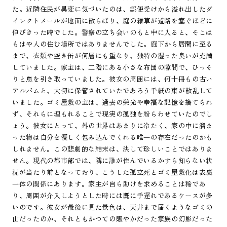
た。近隣住民が異変に気づいたのは、郵便受けから溢れ出したダ
イレクトメールが地面に散らばり、庭の雑草が道路を塞ぐほどに
伸びきった時でした。警察の立ち会いのもと中に入ると、そこは
もはや人の住む場所ではありませんでした。廊下から居間に至る
まで、衣類や空き缶が何層にも重なり、独特の湿った臭いが充満
していました。家主は、二階にある小さな布団の隙間で、ひっそ
りと息を引き取っていました。彼女の周囲には、何十冊もの古い
アルバムと、大切に保管されていたであろう手紙の束が散乱して
いました。ゴミ屋敷の主は、過去の栄光や幸福な記憶を捨てられ
ず、それらに埋もれることで現実の孤独を紛らわせていたのでし
ょう。彼女にとって、外の世界はあまりに冷たく、家の中に溜ま
った物は自分を優しく包み込んでくれる唯一の存在だったのかも
しれません。この悲劇的な結末は、決して珍しいことではありま
せん。現代の都市部では、隣に誰が住んでいるかすら知らない状
況が当たり前となっており、こうした孤立死とゴミ屋敷化は表裏
一体の関係にあります。家主が自ら助けを求めることは稀であ
り、周囲が介入しようとした時には既に手遅れであるケースが多
いのです。彼女が最後に見た景色は、天井まで届くようなゴミの
山だったのか、それともかつての賑やかだった家族の幻影だった