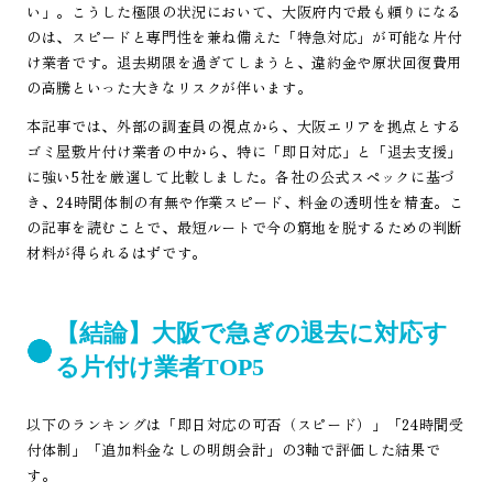
い」。こうした極限の状況において、大阪府内で最も頼りになる
のは、スピードと専門性を兼ね備えた「特急対応」が可能な片付
け業者です。退去期限を過ぎてしまうと、違約金や原状回復費用
の高騰といった大きなリスクが伴います。
本記事では、外部の調査員の視点から、大阪エリアを拠点とする
ゴミ屋敷片付け業者の中から、特に「即日対応」と「退去支援」
に強い5社を厳選して比較しました。各社の公式スペックに基づ
き、24時間体制の有無や作業スピード、料金の透明性を精査。こ
の記事を読むことで、最短ルートで今の窮地を脱するための判断
材料が得られるはずです。
【結論】大阪で急ぎの退去に対応す
る片付け業者TOP5
以下のランキングは「即日対応の可否（スピード）」「24時間受
付体制」「追加料金なしの明朗会計」の3軸で評価した結果で
す。