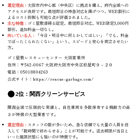
大阪市内中心部（中央区）に拠点を構え、府内全域への
選定理由：
アクセスが良好です。最短即日の特急対応を掲げつつ、WEB割引に
よるコスト抑制も可能な点が評価されました。
ゴミ屋敷清掃士認定、最短即日対応、WEB限定3,000円
主な特徴：
割引、追加料金一切なし。
「今日・明日中に何とかしてほしい」「でも、料金
向いている人：
でぼったくられたくない」という、スピードと安心を両立させたい
方。
ゴミ屋敷レスキューセンター 大阪営業所
住所：〒542-0067 大阪府大阪市中央区松屋町９－２０
電話：05018804263
公式サイト：
https://rescue-garbage.com/
2位：関西クリーンサービス
関西全域で圧倒的な実績と、自社車両を多数保有する機動力の高
さが特徴の大型業者です。
スタッフの数が多いため、急な依頼でも大量の人員を投
選定理由：
入して「数時間で終わらせる」ことが可能です。退去期限が当日と
いった極限状態にも強いのが特徴です。