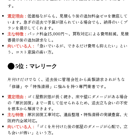
す。
低価格ながらも、見積もり後の追加料金ゼロを徹底して
選定理由：
います。急ぎの退去で予算が限られている場合でも、納得のいくプ
ランを提示してくれます。
パック料金15,000円〜、買取対応による費用削減、見積
主な特徴：
書提示後の追加請求なし。
「急いでいるが、できるだけ費用も抑えたい」とい
向いている人：
う、コスト意識の高い方。
5位：マレリーク
片付けだけでなく、退去後に管理会社から高額請求されがちな
「修繕」や「特殊清掃」に強みを持つ専門業者です。
ゴミ屋敷状態が長く続き、床や壁にダメージがある場合
選定理由：
の「原状回復」まで一貫して任せられるため、退去立ち会いの不安
を根本から解消できます。
原状回復工事対応、遺品整理・特殊清掃の実績豊富、大
主な特徴：
阪府内全域対応。
「ゴミを片付けた後の部屋のダメージが心配で、立
向いている人：
ち会いが怖い」という方。