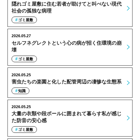
隠れゴミ屋敷に住む若者が助けてと叫べない現代
社会の孤独な病理
ゴミ屋敷
2026.05.27
セルフネグレクトという心の病が招く住環境の崩
壊
ゴミ屋敷
2026.05.25
害虫たちの楽園と化した配管周辺の凄惨な生態系
知識
2026.05.25
大量の衣類や段ボールに囲まれて暮らす私が感じ
た防音の安心感
ゴミ屋敷