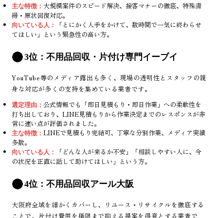
大規模案件のスピード解決、接客マナーの徹底、特殊清
主な特徴：
掃・原状回復対応。
「とにかく人手をかけて、数時間で一気に終わらせ
向いている人：
てほしい」という緊急性の高い方。
3位：不用品回収・片付け専門イーブイ
YouTube等のメディア露出も多く、現場の透明性とスタッフの親
身な対応が多くの支持を集めている業者です。
公式情報でも「即日見積もり・即日作業」への柔軟性を
選定理由：
打ち出しており、LINE見積もりから作業決定までのレスポンスが非
常に速い点が評価されました。
LINEで見積もり完結可、丁寧な分別作業、メディア実績
主な特徴：
多数。
「どんな人が来るか不安」「相談しやすい人に、今
向いている人：
の状況を正直に話して助けてほしい」という方。
4位：不用品回収アール大阪
大阪府全域を細かくカバーし、リユース・リサイクルを徹底する
ことで、片付け費用を極限まで抑える提案を得意とする業者で