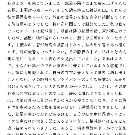
心地よさ」を感じていました。部屋の隅々にまで積み上げられた
衣類、未開封の段ボール、そして読み終えた雑誌の山。それらは
私の視界を塞ぐ一方で、外部の世界から私を完全に遮断してくれ
る防波堤のようでした。特に音に関しては劇的でした。私の住ん
でいたアパートは壁が薄く、以前は隣の部屋の話し声が筒抜けで
したが、部屋に物が溢れるにつれて、驚くほど静かになったので
す。山積みの古着が最高の吸音材となり、私の出す音を外へ漏ら
さず、外の騒音も中へ入れない。その静寂の中で、私は自分の内
側に閉じこもることに安らぎを見出していました。それはまる
で、柔らかい素材でできた繭の中に守られているような感覚でし
た。誰にも邪魔されず、自分の存在が音となって世界に漏れ出す
こともない。その絶対的なプライバシーのような感覚が、私を片
付けから遠ざけていた大きな要因の一つでした。しかし、その安
心感は非常に危ういものでした。静寂に慣れすぎてしまった私
は、次第に外の世界のわずかな音が我慢できなくなり、さらに防
音性を高めるために物を溜め込むという悪循環に陥りました。ま
た、部屋が静かであればあるほど、自分の心の中に渦巻くネガテ
ィブな声だけが大きく聞こえるようになり、精神的にはどんどん
追い詰められていきました。ある日、漏水事故がきっかけで強制
的に部屋を片付けざるを得なくなったとき、物がなくなった後の