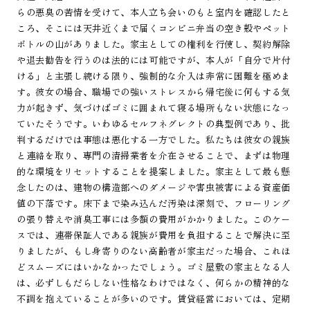
らの悪臭の苦情を受けて、本人立ち会いのもと室内を確認したと
ころ、そこには天井近くまで届くコンビニ弁当の空き殻やペット
ボトルの山がありました。家主としての権利を行使し、契約解除
や退去勧告を行うのは法的には可能ですが、本人が「自分で片付
ける」と主張し続ける限り、強制的な介入は非常に困難を極めま
す。彼女の場合、職場での強いストレスから帰宅後に何もする気
力が起きず、気づけばゴミに囲まれて寝る場所もない状態になっ
ていたそうです。いわゆるセルフネグレクトの典型例であり、批
判するだけでは事態は悪化する一方でした。私たちは彼女の親族
と連絡を取り、専門の清掃業者を介在させることで、まずは物理
的な環境をリセットすることを提案しました。家主として最も懸
念したのは、建物の構造部へのダメージや害虫被害による資産価
値の下落です。床下まで染み込んだ汚染は深刻で、フローリング
の張り替えや消臭工事には多額の費用がかかりました。このケー
スでは、連帯保証人である親族が費用を負担することで解決に至
りましたが、もし身寄りのない高齢者が家主だった場合、これほ
どスムーズにはいかなかったでしょう。ゴミ屋敷の家主となる人
は、必ずしもだらしない性格なわけではなく、何らかの精神的な
不調を抱えていることが多いのです。賃貸経営においては、定期