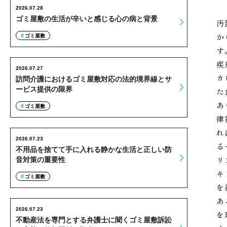
2026.07.28
ゴミ屋敷の生活が辛いと感じる心の病と背景
汚
か
ゴミ屋敷
す
疾
2026.07.27
カ
訪問介護におけるゴミ屋敷対応の法的境界線とサ
ービス提供の限界
た
あ
ゴミ屋敷
律
れ
2026.07.23
る
不用品を捨てて手に入れる静かな生活と正しい防
リ
音対策の重要性
キ
ゴミ屋敷
を
あ
2026.07.23
を
不動産法を専門とする弁護士に聞くゴミ屋敷訴訟