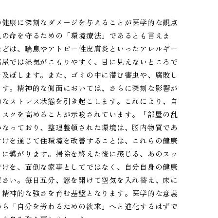
の健康に深刻なダメージを与えることが医学的な観点
人の命を守るための「環境療法」であるとも言えま
などは、喘息やアトピー性皮膚炎といったアレルギー
部屋では湿気がこもりやすく、目に見えないところで
を及ぼします。また、ゴミの中に潜む害虫や、腐敗し
ます。精神的な側面においては、さらに深刻な影響が
的なストレス状態を引き起こします。これにより、自
リスクを高めることが示唆されています。「部屋の乱
かなっており、整理整頓された環境は、脳内物質であ
付けを通じて住環境を改善することは、これらの健康
とに繋がります。掃除を終えた後に感じる、あのスッ
付けを、面倒な家事としてではなく、自分自身の健康
ださい。毎日五分、窓を開けて空気を入れ替え、床に
、精神的な強さを育む基盤となります。医学的な意義
から「自分を労わるための欲求」へと進化するはずで