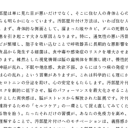
部屋は単に見た目が悪いだけでなく、そこに住む人の身体と心
らも明らかになっています。汚部屋片付け方法は、いわば住む
。まず、身体的な側面として、溜まった埃やカビ、ダニの死骸
患を引き起こす大きな原因となります。特に、通気性の悪い汚
ビが繁殖し、胞子を吸い込むことで呼吸器系に長期的な悪影響
食品から発生する細菌は、食中毒や感染症のリスクを増大させ
ります。雑然とした視覚情報は脳の扁桃体を刺激し続け、慢性
神経が乱れ、不眠や倦怠感、食欲不振、さらにはうつ病の発症
は心の乱れ」という言葉がありますが、これは科学的にも理に
セロトニンの分泌を助け、心の安定をもたらします。汚部屋片
スクを劇的に低下させ、脳のパフォーマンスを最大化させるこ
リとした爽快感は、脳がストレスから解放された証拠です。片
維持するための「セルフケア」の一環として捉え直してみてく
る物を拾う。たったそれだけの習慣が、あなたの免疫力を高め
理解することで、汚部屋片付けへのモチベーションは、義務感