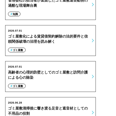
管理会社の担当者が直面したゴミ屋敷退去勧告の
過酷な現場舞台裏
知識
2026.07.01
ゴミ屋敷化による賃貸借契約解除の法的要件と信
頼関係破壊の法理を読み解く
ゴミ屋敷
2026.07.01
高齢者の心理的防壁としてのゴミ屋敷と訪問介護
による心の除染
ゴミ屋敷
2026.06.28
ゴミ屋敷清掃後に響き渡る足音と遮音材としての
不用品の役割