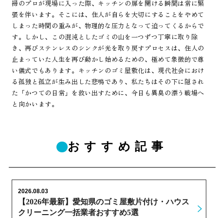
掃のプロが現場に入った際、キッチンの扉を開ける瞬間は常に緊
張を伴います。そこには、住人が自らを大切にすることをやめて
しまった時間の重みが、物理的な圧力となって迫ってくるからで
す。しかし、この混沌としたゴミの山を一つずつ丁寧に取り除
き、再びステンレスのシンクが光を取り戻すプロセスは、住人の
止まっていた人生を再び動かし始めるための、極めて象徴的で尊
い儀式でもあります。キッチンのゴミ屋敷化は、現代社会におけ
る孤独と孤立が生み出した悲鳴であり、私たちはその下に隠され
た「かつての日常」を救い出すために、今日も異臭の漂う戦場へ
と向かいます。
おすすめ記事
2026.08.03
【2026年最新】愛知県のゴミ屋敷片付け・ハウス
クリーニング一括業者おすすめ5選