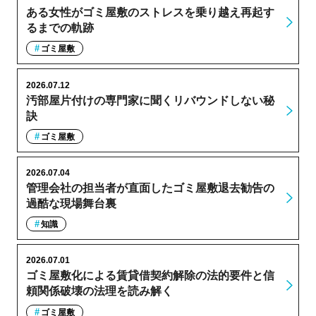
ある女性がゴミ屋敷のストレスを乗り越え再起す
るまでの軌跡
ゴミ屋敷
2026.07.12
汚部屋片付けの専門家に聞くリバウンドしない秘
訣
ゴミ屋敷
2026.07.04
管理会社の担当者が直面したゴミ屋敷退去勧告の
過酷な現場舞台裏
知識
2026.07.01
ゴミ屋敷化による賃貸借契約解除の法的要件と信
頼関係破壊の法理を読み解く
ゴミ屋敷